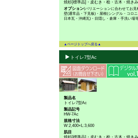
焼杉[標準品]・皮むき・桧・古木・焼き
オプション
(バリエーションに合わせてお見
壁(通常品・下見板)・屋根(シングル・コロ
日本瓦・沖縄瓦)・目隠し・倉庫・手洗い場
▲ページトップへ戻る▲
トイレ7型Ac
製品名
トイレ7型Ac
製品記号
HW-7Ac
規格寸法
W:2,400×L:3,600
肌目
焼杉[標準品]・皮むき・桧・古木・焼き