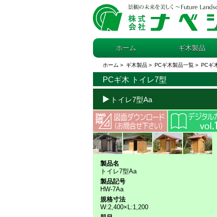
ホーム
ギ木製品
ホーム
>
ギ木製品 >
PCギ木製品一覧
>
PCギ
PCギ木 トイレ7型
トイレ7型Aa
製品名
トイレ7型Aa
製品記号
HW-7Aa
規格寸法
W:2,400×L:1,200