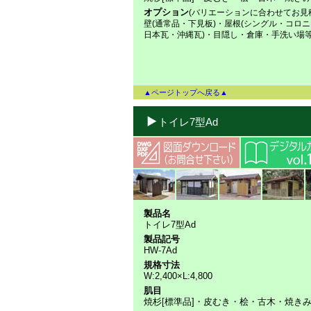
オプション
(バリエーションに合わせてお見
壁(通常品・下見板)・屋根(シングル・コロ
日本瓦・沖縄瓦)・目隠し・倉庫・手洗い場
▲ページトップへ戻る▲
トイレ7型Ad
製品名
トイレ7型Ad
製品記号
HW-7Ad
規格寸法
W:2,400×L:4,800
肌目
焼杉[標準品]・皮むき・桧・古木・焼き