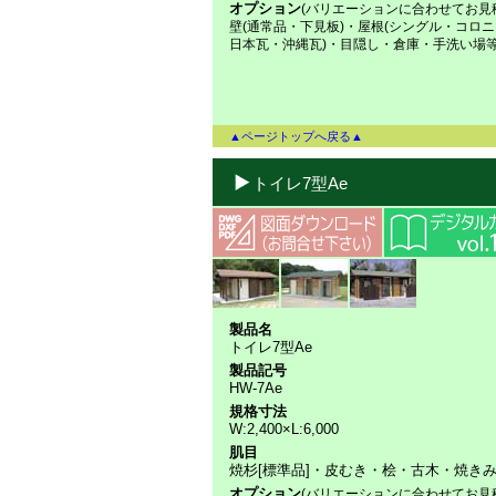
オプション
(バリエーションに合わせてお見
壁(通常品・下見板)・屋根(シングル・コロ
日本瓦・沖縄瓦)・目隠し・倉庫・手洗い場
▲ページトップへ戻る▲
トイレ7型Ae
製品名
トイレ7型Ae
製品記号
HW-7Ae
規格寸法
W:2,400×L:6,000
肌目
焼杉[標準品]・皮むき・桧・古木・焼き
オプション
(バリエーションに合わせてお見