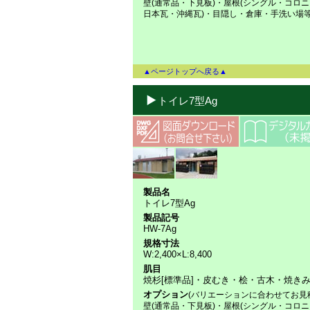
壁(通常品・下見板)・屋根(シングル・コロ
日本瓦・沖縄瓦)・目隠し・倉庫・手洗い場
▲ページトップへ戻る▲
トイレ7型Ag
製品名
トイレ7型Ag
製品記号
HW-7Ag
規格寸法
W:2,400×L:8,400
肌目
焼杉[標準品]・皮むき・桧・古木・焼き
オプション
(バリエーションに合わせてお見
壁(通常品・下見板)・屋根(シングル・コロ