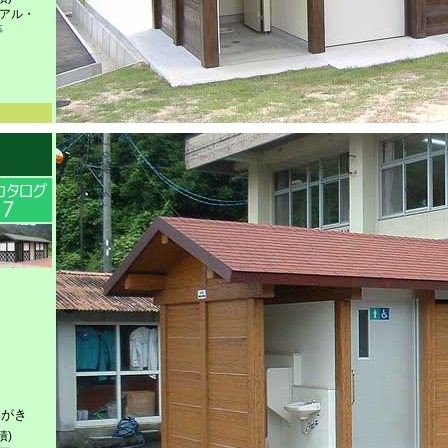
ニアル・
等
みがき
積)