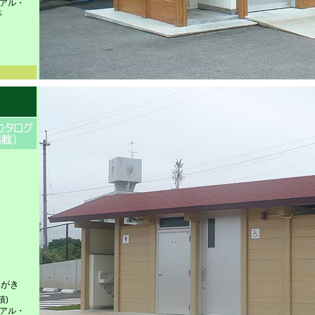
ニアル・
等
みがき
積)
ニアル・