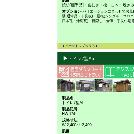
肌目
焼杉[標準品]・皮むき・桧・古木・焼き
オプション
(バリエーションに合わせてお見
壁(通常品・下見板)・屋根(シングル・コロ
日本瓦・沖縄瓦)・目隠し・倉庫・手洗い場
▲ページトップへ戻る▲
トイレ7型Ab
製品名
トイレ7型Ab
製品記号
HW-7Ab
規格寸法
W:2,400×L:2,400
肌目