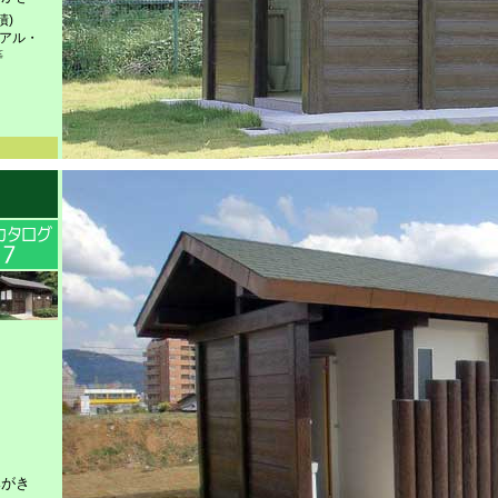
積)
ニアル・
等
みがき