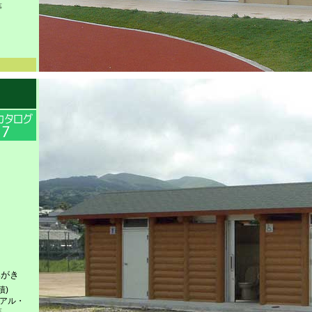
等
みがき
積)
ニアル・