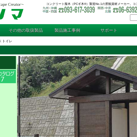
コンクリート擬木（PCギ木®）製造No.1の景観資材メーカー。
その他の取扱製品
製品施工事例
サポート
木 トイレ