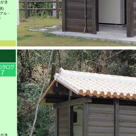
みがき
積)
ニアル・
等
みがき