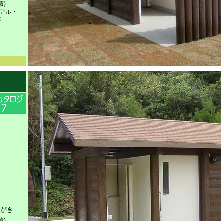
積)
ニアル・
等
みがき
積)