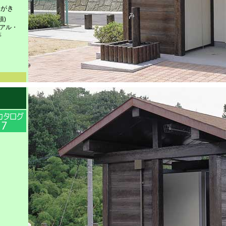
みがき
積)
ニアル・
等