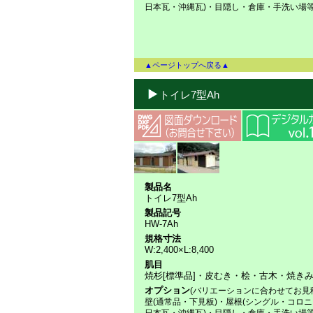
日本瓦・沖縄瓦)・目隠し・倉庫・手洗い場
▲ページトップへ戻る▲
トイレ7型Ah
製品名
トイレ7型Ah
製品記号
HW-7Ah
規格寸法
W:2,400×L:8,400
肌目
焼杉[標準品]・皮むき・桧・古木・焼き
オプション
(バリエーションに合わせてお見
壁(通常品・下見板)・屋根(シングル・コロ