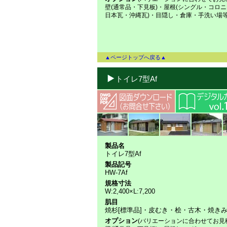
壁(通常品・下見板)・屋根(シングル・コロ
日本瓦・沖縄瓦)・目隠し・倉庫・手洗い場
▲ページトップへ戻る▲
トイレ7型Af
製品名
トイレ7型Af
製品記号
HW-7Af
規格寸法
W:2,400×L:7,200
肌目
焼杉[標準品]・皮むき・桧・古木・焼き
オプション
(バリエーションに合わせてお見