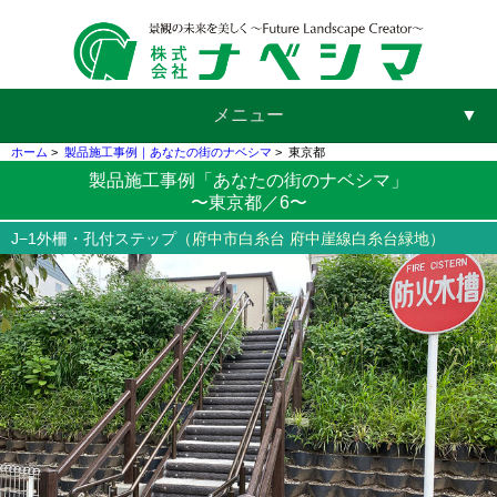
メニュー
▼
ホーム
>
製品施工事例｜あなたの街のナベシマ
>
東京都
製品施工事例「あなたの街のナベシマ」
〜東京都／6〜
▼
J−1外柵・孔付ステップ
（府中市白糸台 府中崖線白糸台緑地）
▼
▼