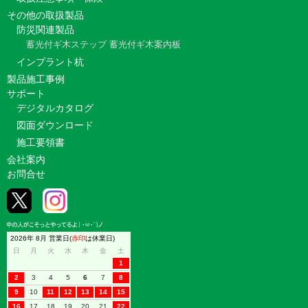
その他の取扱製品
防災関連製品
蓄光付ギ木ステップ
蓄光付ギ木案内板
インプラント杭
製品施工事例
サポート
デジタルカタログ
図面ダウンロード
施工要領書
会社案内
お問合せ
2026年 8月 営業日(
赤印
は休業日)
日
月
火
水
木
金
土
1
2
3
4
5
6
7
8
9
10
11
12
13
14
15
16
17
18
19
20
21
22