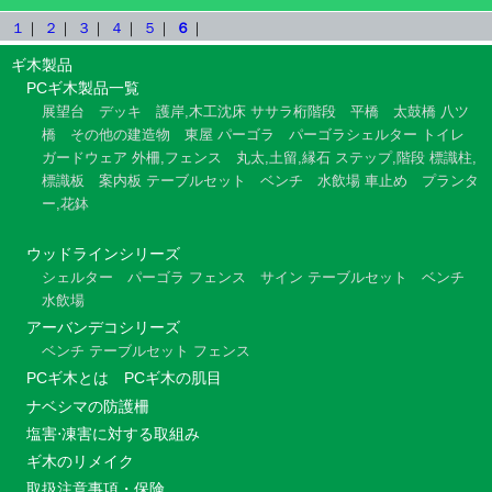
１
｜
２
｜
３
｜
４
｜
５
｜
６
｜
ギ木製品
PCギ木製品一覧
展望台
デッキ
護岸,木工沈床
ササラ桁階段
平橋
太鼓橋
八ツ
橋
その他の建造物
東屋
パーゴラ
パーゴラシェルター
トイレ
ガードウェア
外柵,フェンス
丸太,土留,縁石
ステップ,階段
標識柱,
標識板
案内板
テーブルセット
ベンチ
水飲場
車止め
プランタ
ー,花鉢
ウッドラインシリーズ
シェルター
パーゴラ
フェンス
サイン
テーブルセット
ベンチ
水飲場
アーバンデコシリーズ
ベンチ
テーブルセット
フェンス
PCギ木とは
PCギ木の肌目
ナベシマの防護柵
塩害⋅凍害に対する取組み
ギ木のリメイク
取扱注意事項・保険