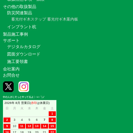
その他の取扱製品
防災関連製品
蓄光付ギ木ステップ
蓄光付ギ木案内板
インプラント杭
製品施工事例
サポート
デジタルカタログ
図面ダウンロード
施工要領書
会社案内
お問合せ
2026年 8月 営業日(
赤印
は休業日)
日
月
火
水
木
金
土
1
2
3
4
5
6
7
8
9
10
11
12
13
14
15
16
17
18
19
20
21
22