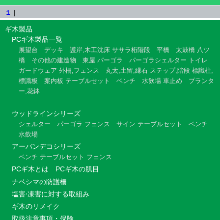
１
｜
ギ木製品
PCギ木製品一覧
展望台
デッキ
護岸,木工沈床
ササラ桁階段
平橋
太鼓橋
八ツ
橋
その他の建造物
東屋
パーゴラ
パーゴラシェルター
トイレ
ガードウェア
外柵,フェンス
丸太,土留,縁石
ステップ,階段
標識柱,
標識板
案内板
テーブルセット
ベンチ
水飲場
車止め
プランタ
ー,花鉢
ウッドラインシリーズ
シェルター
パーゴラ
フェンス
サイン
テーブルセット
ベンチ
水飲場
アーバンデコシリーズ
ベンチ
テーブルセット
フェンス
PCギ木とは
PCギ木の肌目
ナベシマの防護柵
塩害⋅凍害に対する取組み
ギ木のリメイク
取扱注意事項・保険