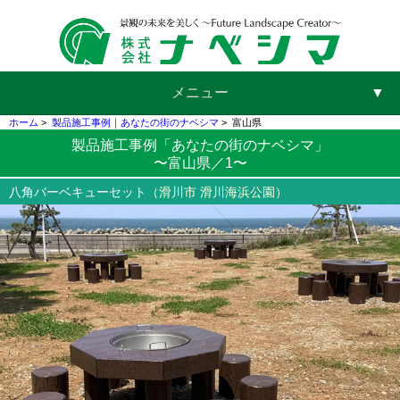
メニュー
▼
ホーム
>
製品施工事例｜あなたの街のナベシマ
>
富山県
製品施工事例「あなたの街のナベシマ」
〜富山県／1〜
▼
八角バーベキューセット
（滑川市 滑川海浜公園）
▼
▼