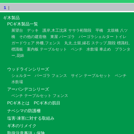
１
｜
ギ木製品
PCギ木製品一覧
展望台
デッキ
護岸,木工沈床
ササラ桁階段
平橋
太鼓橋
八ツ
橋
その他の建造物
東屋
パーゴラ
パーゴラシェルター
トイレ
ガードウェア
外柵,フェンス
丸太,土留,縁石
ステップ,階段
標識柱,
標識板
案内板
テーブルセット
ベンチ
水飲場
車止め
プランタ
ー,花鉢
ウッドラインシリーズ
シェルター
パーゴラ
フェンス
サイン
テーブルセット
ベンチ
水飲場
アーバンデコシリーズ
ベンチ
テーブルセット
フェンス
PCギ木とは
PCギ木の肌目
ナベシマの防護柵
塩害⋅凍害に対する取組み
ギ木のリメイク
取扱注意事項・保険