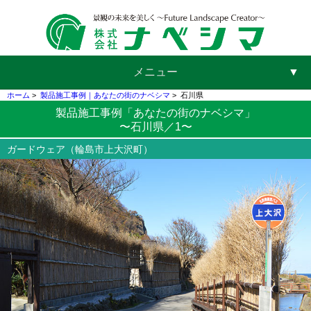
メニュー
▼
ホーム
>
製品施工事例｜あなたの街のナベシマ
>
石川県
製品施工事例「あなたの街のナベシマ」
〜石川県／1〜
▼
ガードウェア（輪島市上大沢町）
▼
▼