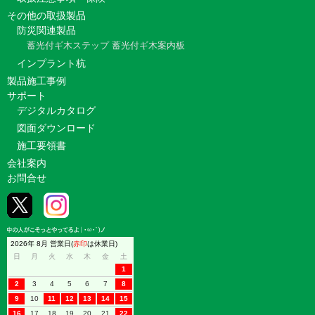
その他の取扱製品
防災関連製品
蓄光付ギ木ステップ
蓄光付ギ木案内板
インプラント杭
製品施工事例
サポート
デジタルカタログ
図面ダウンロード
施工要領書
会社案内
お問合せ
2026年 8月 営業日(
赤印
は休業日)
日
月
火
水
木
金
土
1
2
3
4
5
6
7
8
9
10
11
12
13
14
15
16
17
18
19
20
21
22