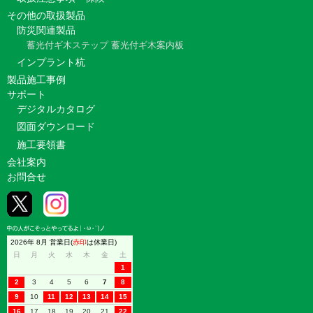
その他の取扱製品
防災関連製品
蓄光付ギ木ステップ
蓄光付ギ木案内板
インプラント杭
製品施工事例
サポート
デジタルカタログ
図面ダウンロード
施工要領書
会社案内
お問合せ
2026年 8月 営業日(
赤印
は休業日)
日
月
火
水
木
金
土
1
2
3
4
5
6
7
8
9
10
11
12
13
14
15
16
17
18
19
20
21
22