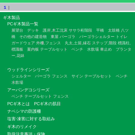
１
｜
ギ木製品
PCギ木製品一覧
展望台
デッキ
護岸,木工沈床
ササラ桁階段
平橋
太鼓橋
八ツ
橋
その他の建造物
東屋
パーゴラ
パーゴラシェルター
トイレ
ガードウェア
外柵,フェンス
丸太,土留,縁石
ステップ,階段
標識柱,
標識板
案内板
テーブルセット
ベンチ
水飲場
車止め
プランタ
ー,花鉢
ウッドラインシリーズ
シェルター
パーゴラ
フェンス
サイン
テーブルセット
ベンチ
水飲場
アーバンデコシリーズ
ベンチ
テーブルセット
フェンス
PCギ木とは
PCギ木の肌目
ナベシマの防護柵
塩害⋅凍害に対する取組み
ギ木のリメイク
取扱注意事項・保険