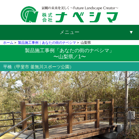
メニュー
▼
ホーム
>
製品施工事例｜あなたの街のナベシマ
>
山梨県
製品施工事例「あなたの街のナベシマ」
〜山梨県／1〜
▼
平橋
（甲斐市 釜無川スポーツ公園）
▼
▼