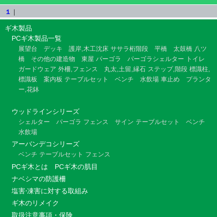
１
｜
ギ木製品
PCギ木製品一覧
展望台
デッキ
護岸,木工沈床
ササラ桁階段
平橋
太鼓橋
八ツ
橋
その他の建造物
東屋
パーゴラ
パーゴラシェルター
トイレ
ガードウェア
外柵,フェンス
丸太,土留,縁石
ステップ,階段
標識柱,
標識板
案内板
テーブルセット
ベンチ
水飲場
車止め
プランタ
ー,花鉢
ウッドラインシリーズ
シェルター
パーゴラ
フェンス
サイン
テーブルセット
ベンチ
水飲場
アーバンデコシリーズ
ベンチ
テーブルセット
フェンス
PCギ木とは
PCギ木の肌目
ナベシマの防護柵
塩害⋅凍害に対する取組み
ギ木のリメイク
取扱注意事項・保険