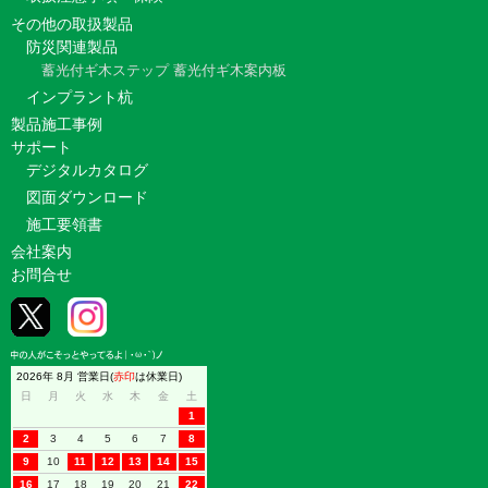
その他の取扱製品
防災関連製品
蓄光付ギ木ステップ
蓄光付ギ木案内板
インプラント杭
製品施工事例
サポート
デジタルカタログ
図面ダウンロード
施工要領書
会社案内
お問合せ
2026年 8月 営業日(
赤印
は休業日)
日
月
火
水
木
金
土
1
2
3
4
5
6
7
8
9
10
11
12
13
14
15
16
17
18
19
20
21
22