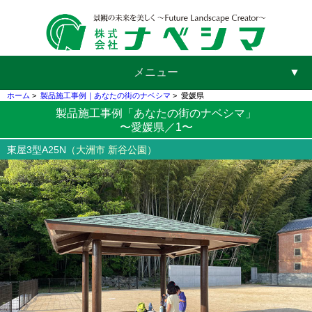
メニュー
▼
ホーム
>
製品施工事例｜あなたの街のナベシマ
>
愛媛県
製品施工事例「あなたの街のナベシマ」
〜愛媛県／1〜
▼
東屋3型A25N
（大洲市 新谷公園）
▼
▼